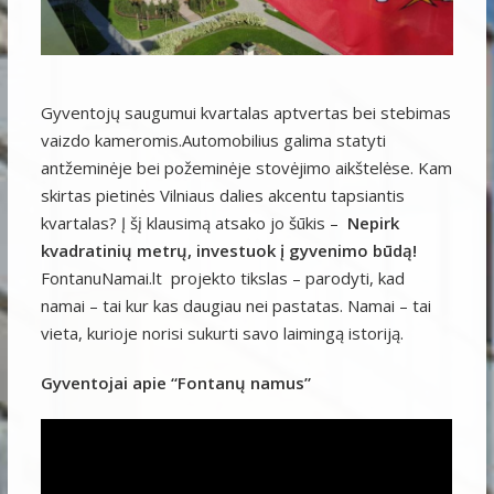
Gyventojų saugumui kvartalas aptvertas bei stebimas
vaizdo kameromis.Automobilius galima statyti
antžeminėje bei požeminėje stovėjimo aikštelėse. Kam
skirtas pietinės Vilniaus dalies akcentu tapsiantis
kvartalas? Į šį klausimą atsako jo šūkis –
Nepirk
kvadratinių metr
ų
, investuok
į gyvenimo būdą
!
FontanuNamai.lt projekto tikslas – parodyti, kad
namai – tai kur kas daugiau nei pastatas. Namai – tai
vieta, kurioje norisi sukurti savo laimingą istoriją.
Gyventojai apie “Fontanų namus”