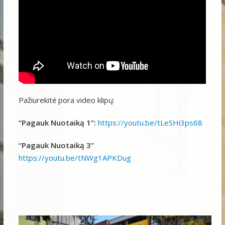
Pažiurekitė pora video klipų:
“Pagauk Nuotaiką 1”:
https://youtu.be/tLeSHi3ps68
“Pagauk Nuotaiką 3”
https://youtu.be/tNWg1APKDug