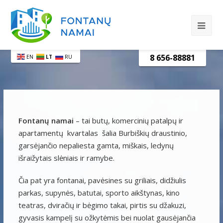
8 656-88881
EN
LT
RU
Fontanų namai
– tai butų, komercinių patalpų ir
apartamentų kvartalas šalia Burbiškių draustinio,
garsėjančio nepaliesta gamta, miškais, ledynų
išraižytais slėniais ir ramybe.
Čia pat yra fontanai, pavėsines su griliais, didžiulis
parkas, supynės, batutai, sporto aikštynas, kino
teatras, dviračių ir bėgimo takai, pirtis su džakuzi,
gyvasis kampelį su ožkytėmis bei nuolat gausėjančia