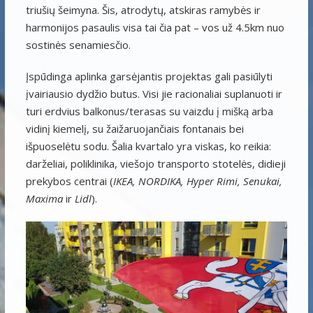
triušių šeimyna. Šis, atrodytų, atskiras ramybės ir
harmonijos pasaulis visa tai čia pat – vos už 4.5km nuo
sostinės senamiesčio.
Įspūdinga aplinka garsėjantis projektas gali pasiūlyti
įvairiausio dydžio butus. Visi jie racionaliai suplanuoti ir
turi erdvius balkonus/terasas su vaizdu į mišką arba
vidinį kiemelį, su žaižaruojančiais fontanais bei
išpuoselėtu sodu. Šalia kvartalo yra viskas, ko reikia:
darželiai, poliklinika, viešojo transporto stotelės, didieji
prekybos centrai (
IKEA, NORDIKA, Hyper Rimi, Senukai,
Maxima
ir
Lidl
).