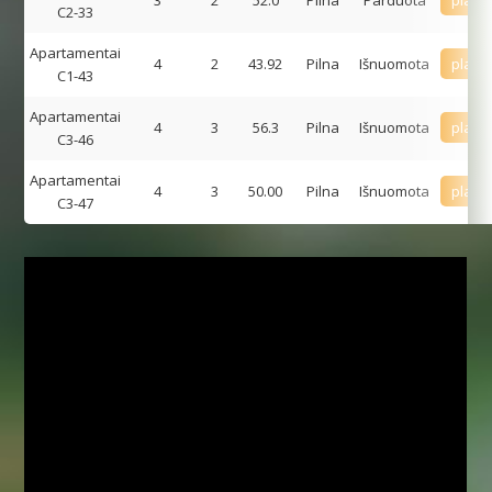
C2-33
Apartamentai
4
2
43.92
Pilna
Išnuomota
plači
C1-43
Apartamentai
4
3
56.3
Pilna
Išnuomota
plači
C3-46
Apartamentai
4
3
50.00
Pilna
Išnuomota
plači
C3-47