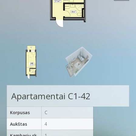
Apartamentai C1-42
Korpusas
C
Aukštas
4
Kambarių sk.
1